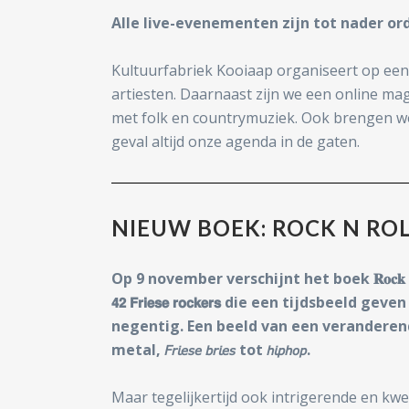
Alle live-evenementen zijn tot nader or
Kultuurfabriek Kooiaap organiseert op een 
artiesten. Daarnaast zijn we een online ma
met folk en countrymuziek. Ook brengen we 
geval altijd onze agenda in de gaten.
NIEUW BOEK: ROCK N ROL
Op 9 november verschijnt het boek 𝐑𝐨𝐜𝐤 𝐧 𝐑𝐨𝐥𝐥
𝟰𝟮 𝗙𝗿𝗶𝗲𝘀𝗲 𝗿𝗼𝗰𝗸𝗲𝗿𝘀 die een tijdsbee
negentig. Een beeld van een veranderend
metal, 𝘍𝘳𝘪𝘦𝘴𝘦 𝘣𝘳𝘪𝘦𝘴 tot 𝘩𝘪𝘱𝘩𝘰𝘱.
Maar tegelijkertijd ook intrigerende en k