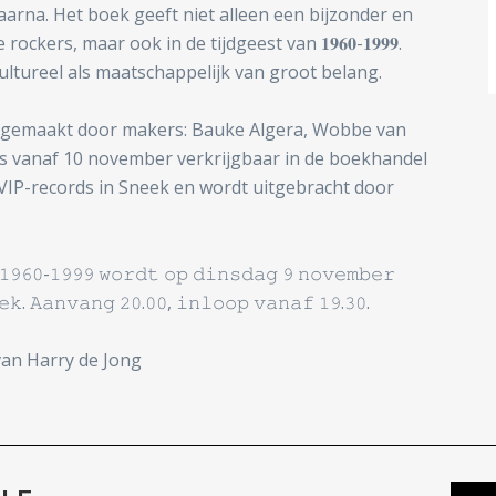
arna. Het boek geeft niet alleen een bijzonder en
ockers, maar ook in de tijdgeest van 𝟏𝟗𝟔𝟎-𝟏𝟗𝟗𝟗.
ultureel als maatschappelijk van groot belang.
𝟗𝟗𝟗 is mogelijk gemaakt door makers: Bauke Algera, Wobbe van
 is vanaf 10 november verkrijgbaar in de boekhandel
VIP-records in Sneek en wordt uitgebracht door
𝟷𝟿𝟼𝟶-𝟷𝟿𝟿𝟿 𝚠𝚘𝚛𝚍𝚝 𝚘𝚙 𝚍𝚒𝚗𝚜𝚍𝚊𝚐 𝟿 𝚗𝚘𝚟𝚎𝚖𝚋𝚎𝚛
𝚔. 𝙰𝚊𝚗𝚟𝚊𝚗𝚐 𝟸𝟶.𝟶𝟶, 𝚒𝚗𝚕𝚘𝚘𝚙 𝚟𝚊𝚗𝚊𝚏 𝟷𝟿.𝟹𝟶.
van Harry de Jong