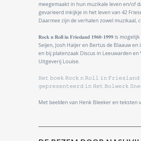
meegemaakt in hun muzikale leven en/of da
gevarieerd inkijkje in het leven van 42 Friese r
Daarmee zijn de verhalen zowel muzikaal, c
𝐑𝐨𝐜𝐤 𝐧 𝐑𝐨𝐥𝐥 𝐢𝐧 𝐅𝐫𝐢𝐞𝐬𝐥𝐚𝐧𝐝 𝟏𝟗𝟔𝟎-
Seijen, Josh Haijer en Bertus de Blaauw en
en bij platenzaak Discus in Leeuwarden en 
Uitgeverij Louise.
𝙷𝚎𝚝 𝚋𝚘𝚎𝚔 𝚁𝚘𝚌𝚔 𝚗 𝚁𝚘𝚕𝚕 𝚒𝚗 𝙵𝚛𝚒𝚎𝚜𝚕𝚊𝚗𝚍 
𝚐𝚎𝚙𝚛𝚎𝚜𝚎𝚗𝚝𝚎𝚎𝚛𝚍 𝚒𝚗 𝙷𝚎𝚝 𝙱𝚘𝚕𝚠𝚎𝚛𝚔 𝚂𝚗𝚎𝚎
Met beelden van Henk Bleeker en teksten 