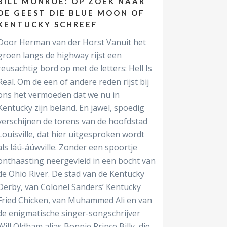
BILL MONROE: OP ZOEK NAAR
DE GEEST DIE BLUE MOON OF
KENTUCKY SCHREEF
Door Herman van der Horst Vanuit het
groen langs de highway rijst een
reusachtig bord op met de letters: Hell Is
Real. Om de een of andere reden rijst bij
ons het vermoeden dat we nu in
Kentucky zijn beland. En jawel, spoedig
verschijnen de torens van de hoofdstad
Louisville, dat hier uitgesproken wordt
als láú-áúwville. Zonder een spoortje
onthaasting neergevleid in een bocht van
de Ohio River. De stad van de Kentucky
Derby, van Colonel Sanders’ Kentucky
Fried Chicken, van Muhammed Ali en van
de enigmatische singer-songschrijver
Will Oldham alias Bonnie Prince Billy, die