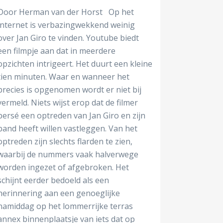
Door Herman van der Horst Op het
internet is verbazingwekkend weinig
over Jan Giro te vinden. Youtube biedt
een filmpje aan dat in meerdere
opzichten intrigeert. Het duurt een kleine
tien minuten. Waar en wanneer het
precies is opgenomen wordt er niet bij
vermeld. Niets wijst erop dat de filmer
persé een optreden van Jan Giro en zijn
band heeft willen vastleggen. Van het
optreden zijn slechts flarden te zien,
waarbij de nummers vaak halverwege
worden ingezet of afgebroken. Het
schijnt eerder bedoeld als een
herinnering aan een genoeglijke
namiddag op het lommerrijke terras
annex binnenplaatsje van iets dat op