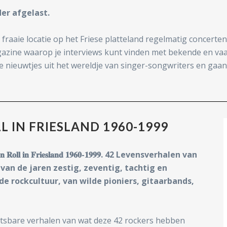
der afgelast.
fraaie locatie op het Friese platteland regelmatig concerte
gazine waarop je interviews kunt vinden met bekende en vaa
nieuwtjes uit het wereldje van singer-songwriters en gaan 
L IN FRIESLAND 1960-1999
 𝐢𝐧 𝐅𝐫𝐢𝐞𝐬𝐥𝐚𝐧𝐝 𝟏𝟗𝟔𝟎-𝟏𝟗𝟗𝟗. 42 Levensverhalen van
ld geven van de jaren zestig, zeventig, tachtig en
e rockcultuur, van wilde pioniers, gitaarbands,
wetsbare verhalen van wat deze 42 rockers hebben