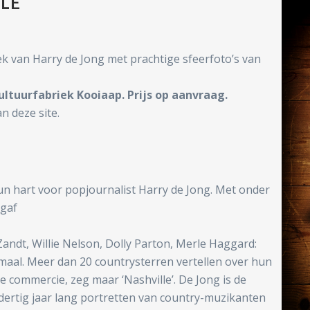
LE
k van Harry de Jong met prachtige sfeerfoto’s van
ltuurfabriek Kooiaap. Prijs op aanvraag.
n deze site.
n hart voor popjournalist Harry de Jong. Met onder
 gaf
ndt, Willie Nelson, Dolly Parton, Merle Haggard:
maal. Meer dan 20 countrysterren vertellen over hun
 commercie, zeg maar ‘Nashville’. De Jong is de
 dertig jaar lang portretten van country-muzikanten