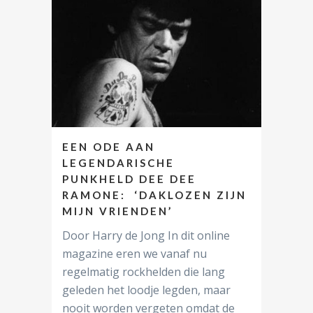
EEN ODE AAN
LEGENDARISCHE
PUNKHELD DEE DEE
RAMONE: ‘DAKLOZEN ZIJN
MIJN VRIENDEN’
Door Harry de Jong In dit online
magazine eren we vanaf nu
regelmatig rockhelden die lang
geleden het loodje legden, maar
nooit worden vergeten omdat de