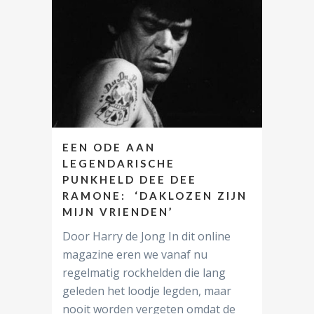
EEN ODE AAN
LEGENDARISCHE
PUNKHELD DEE DEE
RAMONE: ‘DAKLOZEN ZIJN
MIJN VRIENDEN’
Door Harry de Jong In dit online
magazine eren we vanaf nu
regelmatig rockhelden die lang
geleden het loodje legden, maar
nooit worden vergeten omdat de