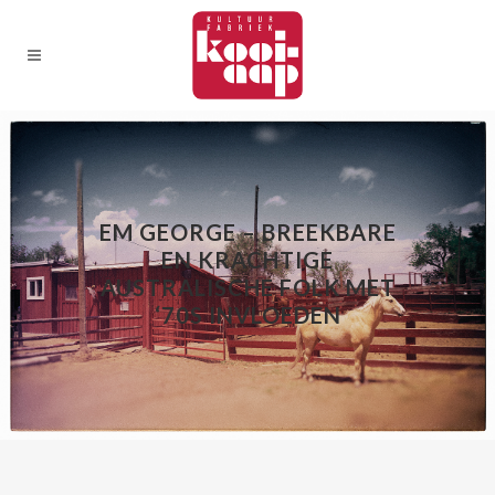
EM GEORGE – BREEKBARE
EN KRACHTIGE
AUSTRALISCHE FOLK MET
‘70S INVLOEDEN