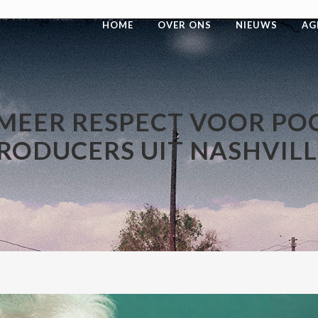
HOME
OVER ONS
NIEUWS
AG
,MEER RESPECT VOOR PO
RODUCERS UIT NASHVILL