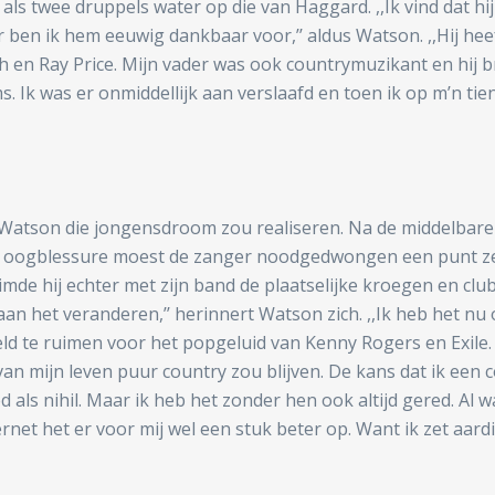
t als twee druppels water op die van Haggard. ,,Ik vind dat 
ben ik hem eeuwig dankbaar voor,’’ aldus Watson. ,,Hij heef
en Ray Price. Mijn vader was ook countrymuzikant en hij br
ms. Ik was er onmiddellijk aan verslaafd en toen ik op m’n t
Watson die jongensdroom zou realiseren. Na de middelbare s
n oogblessure moest de zanger noodgedwongen een punt zett
mde hij echter met zijn band de plaatselijke kroegen en clubs
 aan het veranderen,’’ herinnert Watson zich. ,,Ik heb het nu
ld te ruimen voor het popgeluid van Kenny Rogers en Exile.
van mijn leven puur country zou blijven. De kans dat ik een
als nihil. Maar ik heb het zonder hen ook altijd gered. Al was
rnet het er voor mij wel een stuk beter op. Want ik zet aardi