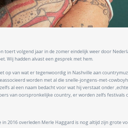
toert volgend jaar in de zomer eindelijk weer door Nederla
oet. Wij hadden alvast een gesprek met hem.
 op van wat er tegenwoordig in Nashville aan countrymuziek
associeerd worden met al die snelle-jongens-met-cowboyhoe
zelfs al een naam bedacht voor wat hij verstaat onder ,echte
bbers van oorspronkelijke country, er worden zelfs festival
n 2016 overleden Merle Haggard is nog altijd zijn grote voor