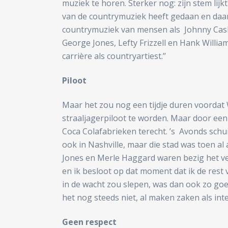
muziek te horen. Sterker nog: zijn stem lijk
van de countrymuziek heeft gedaan en daar 
countrymuziek van mensen als Johnny Cash 
George Jones, Lefty Frizzell en Hank Willia
carrière als countryartiest.’’
Piloot
Maar het zou nog een tijdje duren voordat 
straaljagerpiloot te worden. Maar door ee
Coca Colafabrieken terecht. ’s Avonds schui
ook in Nashville, maar die stad was toen al
Jones en Merle Haggard waren bezig het ve
en ik besloot op dat moment dat ik de rest 
in de wacht zou slepen, was dan ook zo goed 
het nog steeds niet, al maken zaken als inte
Geen respect