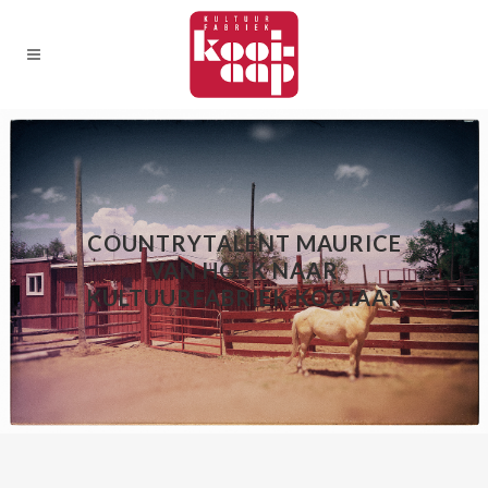
COUNTRYTALENT MAURICE
VAN HOEK NAAR
KULTUURFABRIEK KOOIAAP