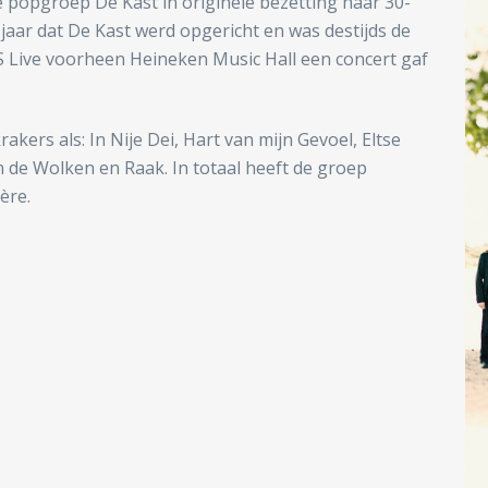
e popgroep De Kast in originele bezetting haar 30-
 jaar dat De Kast werd opgericht en was destijds de
S Live voorheen Heineken Music Hall een concert gaf
kers als: In Nije Dei, Hart van mijn Gevoel, Eltse
de Wolken en Raak. In totaal heeft de groep
ère.