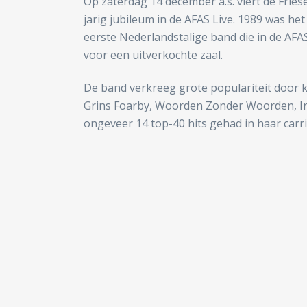
Op zaterdag 14 december a.s. viert de Fries
jarig jubileum in de AFAS Live. 1989 was het
eerste Nederlandstalige band die in de AFA
voor een uitverkochte zaal.
De band verkreeg grote populariteit door kra
Grins Foarby, Woorden Zonder Woorden, In 
ongeveer 14 top-40 hits gehad in haar carri