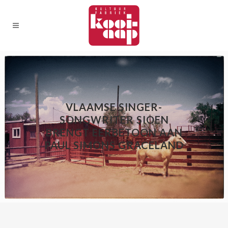
VLAAMSE SINGER-
SONGWRITER SIOEN
BRENGT EERBETOON AAN
PAUL SIMONS GRACELAND