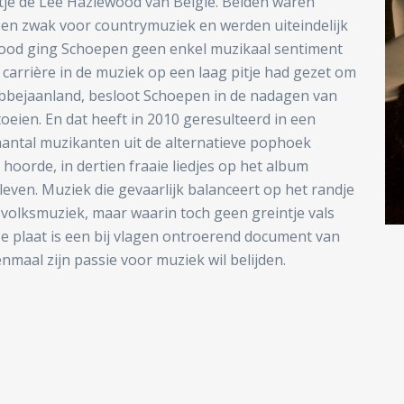
je de Lee Hazlewood van België. Beiden waren
en zwak voor countrymuziek en werden uiteindelijk
wood ging Schoepen geen enkel muzikaal sentiment
n carrière in de muziek op een laag pitje had gezet om
obbejaanland, besloot Schoepen in de nadagen van
oeien. En dat heeft in 2010 geresulteerd in een
antal muzikanten uit de alternatieve pophoek
 hoorde, in dertien fraaie liedjes op het album
leven. Muziek die gevaarlijk balanceert op het randje
 volksmuziek, maar waarin toch geen greintje vals
ze plaat is een bij vlagen ontroerend document van
maal zijn passie voor muziek wil belijden.