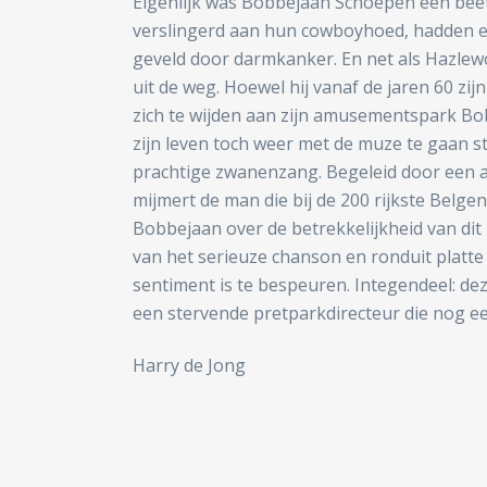
Eigenlijk was Bobbejaan Schoepen een beet
verslingerd aan hun cowboyhoed, hadden e
geveld door darmkanker. En net als Hazle
uit de weg. Hoewel hij vanaf de jaren 60 zij
zich te wijden aan zijn amusementspark B
zijn leven toch weer met de muze te gaan st
prachtige zwanenzang. Begeleid door een a
mijmert de man die bij de 200 rijkste Belgen
Bobbejaan over de betrekkelijkheid van dit 
van het serieuze chanson en ronduit platte
sentiment is te bespeuren. Integendeel: de
een stervende pretparkdirecteur die nog een
Harry de Jong