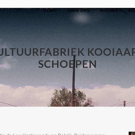
HOME
OVER ONS
NIEUWS
AG
KULTUURFABRIEK KOOIAA
SCHOEPEN