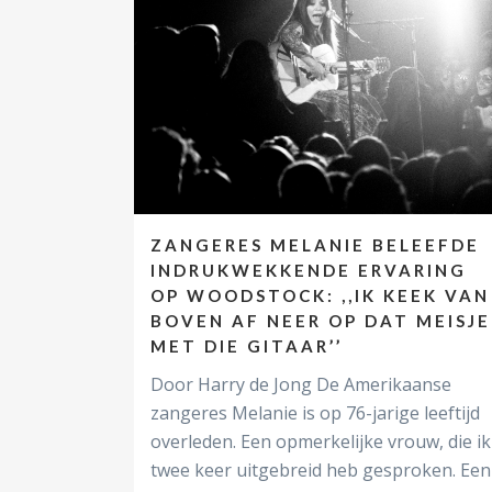
ZANGERES MELANIE BELEEFDE
INDRUKWEKKENDE ERVARING
OP WOODSTOCK: ,,IK KEEK VAN
BOVEN AF NEER OP DAT MEISJE
MET DIE GITAAR’’
Door Harry de Jong De Amerikaanse
zangeres Melanie is op 76-jarige leeftijd
overleden. Een opmerkelijke vrouw, die ik
twee keer uitgebreid heb gesproken. Een