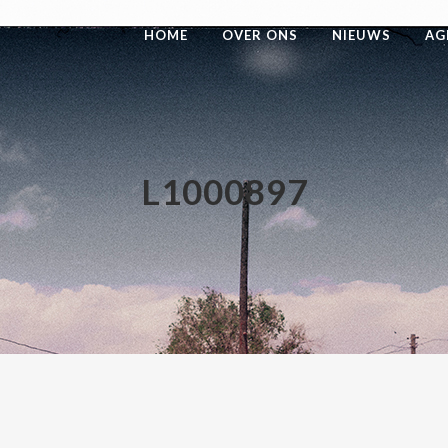
HOME
OVER ONS
NIEUWS
AG
L1000897