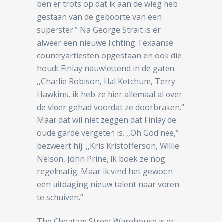
ben er trots op dat ik aan de wieg heb
gestaan van de geboorte van een
superster.’’ Na George Strait is er
alweer een nieuwe lichting Texaanse
countryartiesten opgestaan en ook die
houdt Finlay nauwlettend in de gaten.
,,Charlie Robison, Hal Ketchum, Terry
Hawkins, ik heb ze hier allemaal al over
de vloer gehad voordat ze doorbraken.’’
Maar dat wil niet zeggen dat Finlay de
oude garde vergeten is. ,,Oh God nee,’’
bezweert hij. ,,Kris Kristofferson, Willie
Nelson, John Prine, ik boek ze nog
regelmatig. Maar ik vind het gewoon
een uitdaging nieuw talent naar voren
te schuiven.’’
The Cheatam Street Warehouse is er