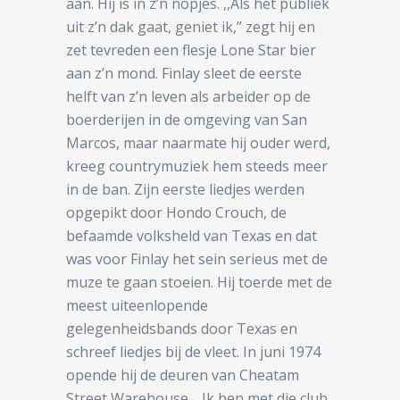
aan. Hij is in z’n nopjes. ,,Als het publiek
uit z’n dak gaat, geniet ik,’’ zegt hij en
zet tevreden een flesje Lone Star bier
aan z’n mond. Finlay sleet de eerste
helft van z’n leven als arbeider op de
boerderijen in de omgeving van San
Marcos, maar naarmate hij ouder werd,
kreeg countrymuziek hem steeds meer
in de ban. Zijn eerste liedjes werden
opgepikt door Hondo Crouch, de
befaamde volksheld van Texas en dat
was voor Finlay het sein serieus met de
muze te gaan stoeien. Hij toerde met de
meest uiteenlopende
gelegenheidsbands door Texas en
schreef liedjes bij de vleet. In juni 1974
opende hij de deuren van Cheatam
Street Warehouse. ,,Ik ben met die club