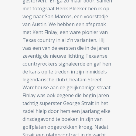
gestorven.’’ En ga zo maar door. Samen
met fotograaf Henk Bleeker ben ik op
weg naar San Marcos, een voorstadje
van Austin. We hebben een afspraak
met Kent Finlay, een ware pionier van
Texas country in al z’n varianten. Hij
was een van de eersten die in de jaren
zeventig de nieuwe lichting Texaanse
countryrockers signaleerde en gaf hen
de kans op te treden in zijn inmiddels
legendarische club Cheatam Street
Warehouse aan de gelijknamige straat.
Finlay was ook degene die begin jaren
tachtig superster George Strait in het
zadel hielp door hem een jaarlang elke
dinsdagavond te boeken in zijn van
golfplaten opgetrokken kroeg. Nadat
Strait een platencontract in de wacht