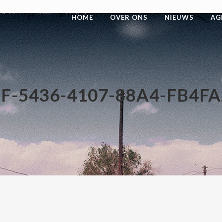
HOME
OVER ONS
NIEUWS
AG
F-5436-4107-88A4-FB4F