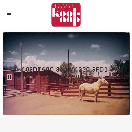
10ED7A0C-86AA-4230-9FD1-
7A860B7F90F5