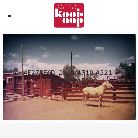
4E274F6D-C164-4710-A521-
777FA898A8B0